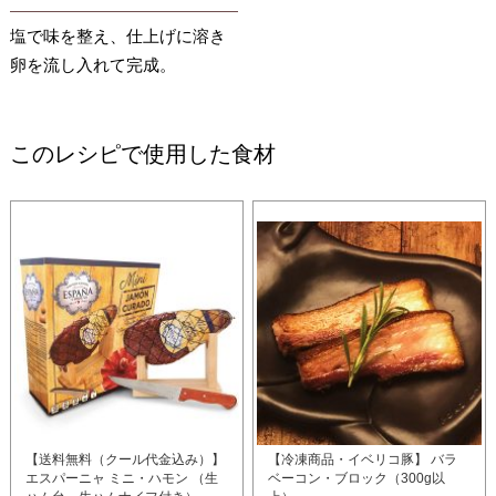
塩で味を整え、仕上げに溶き
卵を流し入れて完成。
このレシピで使用した食材
【送料無料（クール代金込み）】
【冷凍商品・イベリコ豚】 バラ
エスパーニャ ミニ・ハモン （生
ベーコン・ブロック（300g以