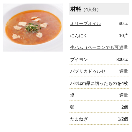
材料
（4人分）
オリーブオイル
90cc
にんにく
10片
生ハム（ベーコンでも可）
適量
ブイヨン
800cc
パプリカドゥルセ
適量
バケット
1cm厚に切ったものを4枚
塩
適量
卵
2個
たまねぎ
1/2個