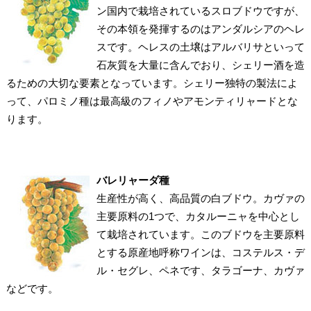
ン国内で栽培されているスロブドウですが、
その本領を発揮するのはアンダルシアのヘレ
スです。ヘレスの土壌はアルバリサといって
石灰質を大量に含んでおり、シェリー酒を造
るための大切な要素となっています。シェリー独特の製法によ
って、パロミノ種は最高級のフィノやアモンティリャードとな
ります。
バレリャーダ種
生産性が高く、高品質の白ブドウ。カヴァの
主要原料の1つで、カタルーニャを中心とし
て栽培されています。このブドウを主要原料
とする原産地呼称ワインは、コステルス・デ
ル・セグレ、ペネです、タラゴーナ、カヴァ
などです。